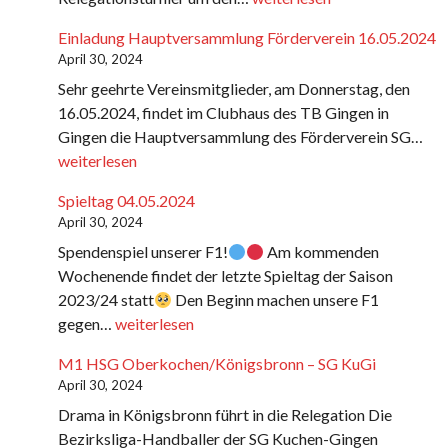
09.05.2024
Einladung Hauptversammlung Förderverein 16.05.2024
April 30, 2024
Sehr geehrte Vereinsmitglieder, am Donnerstag, den
16.05.2024, findet im Clubhaus des TB Gingen in
Ein
Gingen die Hauptversammlung des Förderverein SG…
Ha
weiterlesen
För
Spieltag 04.05.2024
16
April 30, 2024
Spendenspiel unserer F1!
Am kommenden
Wochenende findet der letzte Spieltag der Saison
2023/24 statt
Den Beginn machen unsere F1
Spieltag
gegen…
weiterlesen
04.05.2024
M1 HSG Oberkochen/Königsbronn – SG KuGi
April 30, 2024
Drama in Königsbronn führt in die Relegation Die
Bezirksliga-Handballer der SG Kuchen-Gingen