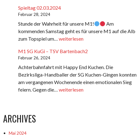
SG
Spieltag 02.03.2024
Hofen/Hüttlingen
Februar 28, 2024
2
Stunde der Wahrheit für unsere M1!
Am
–
kommenden Samstag geht es für unsere M1 auf die Alb
SG
Spieltag
zum Topspiel um…
weiterlesen
KuGi
02.03.2024
M1 SG KuGi – TSV Bartenbach2
Februar 26, 2024
Achterbahnfahrt mit Happy End Kuchen. Die
Bezirksliga-Handballer der SG Kuchen-Gingen konnten
am vergangenen Wochenende einen emotionalen Sieg
M1
feiern. Gegen die…
weiterlesen
SG
KuGi
–
ARCHIVES
TSV
Bartenbach2
Mai 2024