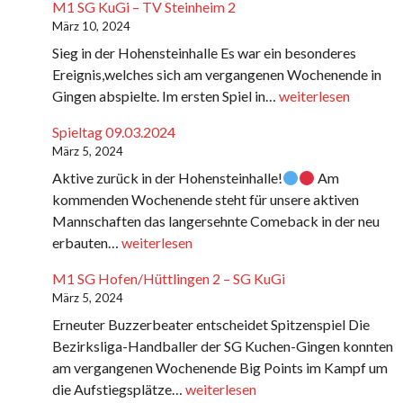
M1 SG KuGi – TV Steinheim 2
März 10, 2024
Sieg in der Hohensteinhalle Es war ein besonderes
Ereignis,welches sich am vergangenen Wochenende in
M1
Gingen abspielte. Im ersten Spiel in…
weiterlesen
SG
Spieltag 09.03.2024
KuGi
März 5, 2024
–
Aktive zurück in der Hohensteinhalle!
Am
TV
kommenden Wochenende steht für unsere aktiven
Steinheim
Mannschaften das langersehnte Comeback in der neu
2
Spieltag
erbauten…
weiterlesen
09.03.2024
M1 SG Hofen/Hüttlingen 2 – SG KuGi
März 5, 2024
Erneuter Buzzerbeater entscheidet Spitzenspiel Die
Bezirksliga-Handballer der SG Kuchen-Gingen konnten
am vergangenen Wochenende Big Points im Kampf um
M1
die Aufstiegsplätze…
weiterlesen