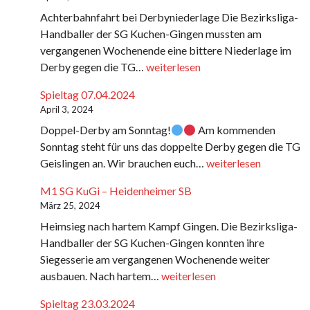
Achterbahnfahrt bei Derbyniederlage Die Bezirksliga-
Handballer der SG Kuchen-Gingen mussten am
vergangenen Wochenende eine bittere Niederlage im
M1
Derby gegen die TG…
weiterlesen
TG
Spieltag 07.04.2024
Geislingen
April 3, 2024
–
Doppel-Derby am Sonntag!
Am kommenden
SG
Sonntag steht für uns das doppelte Derby gegen die TG
KuGi
Spieltag
Geislingen an. Wir brauchen euch…
weiterlesen
07.04.2024
M1 SG KuGi – Heidenheimer SB
März 25, 2024
Heimsieg nach hartem Kampf Gingen. Die Bezirksliga-
Handballer der SG Kuchen-Gingen konnten ihre
Siegesserie am vergangenen Wochenende weiter
M1
ausbauen. Nach hartem…
weiterlesen
SG
Spieltag 23.03.2024
KuGi