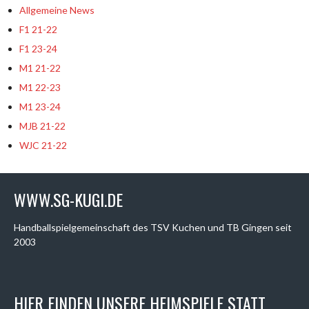
Allgemeine News
F1 21-22
F1 23-24
M1 21-22
M1 22-23
M1 23-24
MJB 21-22
WJC 21-22
WWW.SG-KUGI.DE
Handballspielgemeinschaft des TSV Kuchen und TB Gingen seit
2003
HIER FINDEN UNSERE HEIMSPIELE STATT