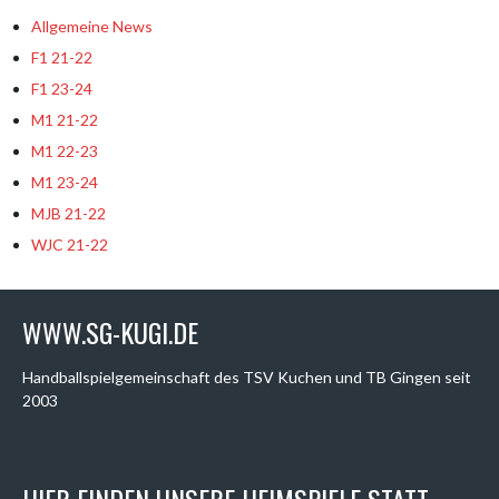
Allgemeine News
F1 21-22
F1 23-24
M1 21-22
M1 22-23
M1 23-24
MJB 21-22
WJC 21-22
WWW.SG-KUGI.DE
Handballspielgemeinschaft des TSV Kuchen und TB Gingen seit
2003