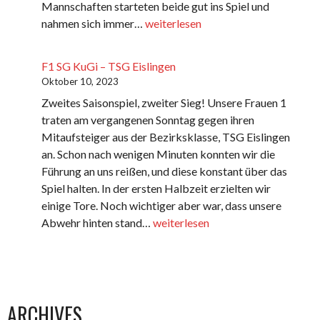
Mannschaften starteten beide gut ins Spiel und
F1
nahmen sich immer…
weiterlesen
SG
KuGi
F1 SG KuGi – TSG Eislingen
–
Oktober 10, 2023
TG
Zweites Saisonspiel, zweiter Sieg! Unsere Frauen 1
Geislingen
traten am vergangenen Sonntag gegen ihren
Mitaufsteiger aus der Bezirksklasse, TSG Eislingen
an. Schon nach wenigen Minuten konnten wir die
Führung an uns reißen, und diese konstant über das
Spiel halten. In der ersten Halbzeit erzielten wir
einige Tore. Noch wichtiger aber war, dass unsere
F1
Abwehr hinten stand…
weiterlesen
SG
KuGi
–
TSG
ARCHIVES
Eislingen