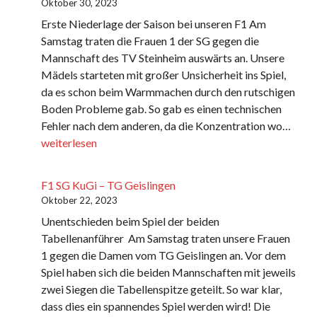
Oktober 30, 2023
Erste Niederlage der Saison bei unseren F1 Am
Samstag traten die Frauen 1 der SG gegen die
Mannschaft des TV Steinheim auswärts an. Unsere
Mädels starteten mit großer Unsicherheit ins Spiel,
da es schon beim Warmmachen durch den rutschigen
Boden Probleme gab. So gab es einen technischen
TV
Fehler nach dem anderen, da die Konzentration wo…
Stei
weiterlesen
–
SG
F1 SG KuGi – TG Geislingen
KuGi
Oktober 22, 2023
Unentschieden beim Spiel der beiden
Tabellenanführer Am Samstag traten unsere Frauen
1 gegen die Damen vom TG Geislingen an. Vor dem
Spiel haben sich die beiden Mannschaften mit jeweils
zwei Siegen die Tabellenspitze geteilt. So war klar,
dass dies ein spannendes Spiel werden wird! Die