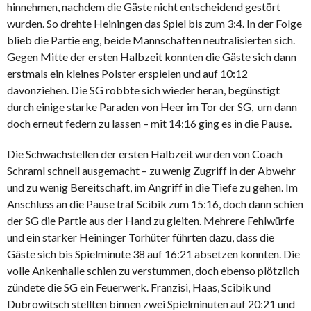
hinnehmen, nachdem die Gäste nicht entscheidend gestört
wurden. So drehte Heiningen das Spiel bis zum 3:4. In der Folge
blieb die Partie eng, beide Mannschaften neutralisierten sich.
Gegen Mitte der ersten Halbzeit konnten die Gäste sich dann
erstmals ein kleines Polster erspielen und auf 10:12
davonziehen. Die SG robbte sich wieder heran, begünstigt
durch einige starke Paraden von Heer im Tor der SG, um dann
doch erneut federn zu lassen – mit 14:16 ging es in die Pause.
Die Schwachstellen der ersten Halbzeit wurden von Coach
Schraml schnell ausgemacht – zu wenig Zugriff in der Abwehr
und zu wenig Bereitschaft, im Angriff in die Tiefe zu gehen. Im
Anschluss an die Pause traf Scibik zum 15:16, doch dann schien
der SG die Partie aus der Hand zu gleiten. Mehrere Fehlwürfe
und ein starker Heininger Torhüter führten dazu, dass die
Gäste sich bis Spielminute 38 auf 16:21 absetzen konnten. Die
volle Ankenhalle schien zu verstummen, doch ebenso plötzlich
zündete die SG ein Feuerwerk. Franzisi, Haas, Scibik und
Dubrowitsch stellten binnen zwei Spielminuten auf 20:21 und