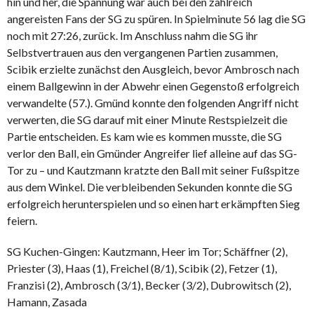
hin und her, die Spannung war auch bei den zahlreich
angereisten Fans der SG zu spüren. In Spielminute 56 lag die SG
noch mit 27:26, zurück. Im Anschluss nahm die SG ihr
Selbstvertrauen aus den vergangenen Partien zusammen,
Scibik erzielte zunächst den Ausgleich, bevor Ambrosch nach
einem Ballgewinn in der Abwehr einen Gegenstoß erfolgreich
verwandelte (57.). Gmünd konnte den folgenden Angriff nicht
verwerten, die SG darauf mit einer Minute Restspielzeit die
Partie entscheiden. Es kam wie es kommen musste, die SG
verlor den Ball, ein Gmünder Angreifer lief alleine auf das SG-
Tor zu – und Kautzmann kratzte den Ball mit seiner Fußspitze
aus dem Winkel. Die verbleibenden Sekunden konnte die SG
erfolgreich herunterspielen und so einen hart erkämpften Sieg
feiern.
SG Kuchen-Gingen: Kautzmann, Heer im Tor; Schäffner (2),
Priester (3), Haas (1), Freichel (8/1), Scibik (2), Fetzer (1),
Franzisi (2), Ambrosch (3/1), Becker (3/2), Dubrowitsch (2),
Hamann, Zasada