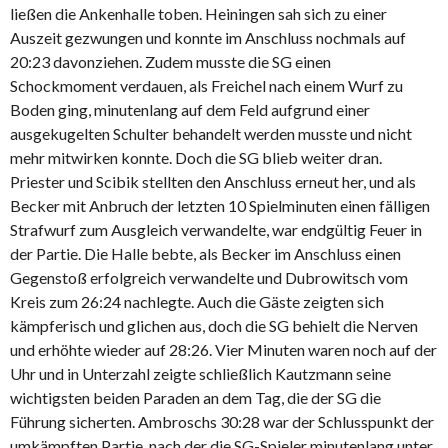
ließen die Ankenhalle toben. Heiningen sah sich zu einer
Auszeit gezwungen und konnte im Anschluss nochmals auf
20:23 davonziehen. Zudem musste die SG einen
Schockmoment verdauen, als Freichel nach einem Wurf zu
Boden ging, minutenlang auf dem Feld aufgrund einer
ausgekugelten Schulter behandelt werden musste und nicht
mehr mitwirken konnte. Doch die SG blieb weiter dran.
Priester und Scibik stellten den Anschluss erneut her, und als
Becker mit Anbruch der letzten 10 Spielminuten einen fälligen
Strafwurf zum Ausgleich verwandelte, war endgültig Feuer in
der Partie. Die Halle bebte, als Becker im Anschluss einen
Gegenstoß erfolgreich verwandelte und Dubrowitsch vom
Kreis zum 26:24 nachlegte. Auch die Gäste zeigten sich
kämpferisch und glichen aus, doch die SG behielt die Nerven
und erhöhte wieder auf 28:26. Vier Minuten waren noch auf der
Uhr und in Unterzahl zeigte schließlich Kautzmann seine
wichtigsten beiden Paraden an dem Tag, die der SG die
Führung sicherten. Ambroschs 30:28 war der Schlusspunkt der
umkämpften Partie, nach der die SG-Spieler minutenlang unter