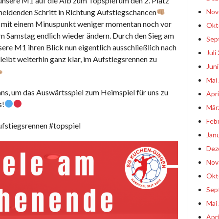
sere M1 auf die Alb zum Topspiel um den 2. Platz
cheidenden Schritt in Richtung Aufstiegschancen
Nov
 mit einem Minuspunkt weniger momentan noch vor
Okt
am Samstag endlich wieder ändern. Durch den Sieg am
Sep
e M1 ihren Blick nun eigentlich ausschließlich nach
Juli
bleibt weiterhin ganz klar, im Aufstiegsrennen zu
Jun
Mai
ans, um das Auswärtsspiel zum Heimspiel für uns zu
Apri
s!
Mär
Feb
fstiegsrennen #topspiel
Jan
Dez
Nov
Okt
Sep
Mai
Apri