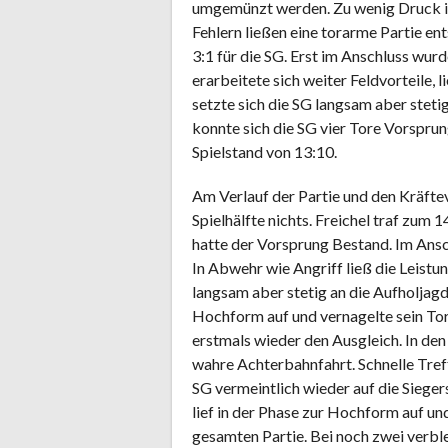
umgemünzt werden. Zu wenig Druck im 
Fehlern ließen eine torarme Partie en
3:1 für die SG. Erst im Anschluss wur
erarbeitete sich weiter Feldvorteile,
setzte sich die SG langsam aber stetig
konnte sich die SG vier Tore Vorsprun
Spielstand von 13:10.
Am Verlauf der Partie und den Kräftev
Spielhälfte nichts. Freichel traf zum
hatte der Vorsprung Bestand. Im Ansc
In Abwehr wie Angriff ließ die Leistu
langsam aber stetig an die Aufholjag
Hochform auf und vernagelte sein Tor 
erstmals wieder den Ausgleich. In den
wahre Achterbahnfahrt. Schnelle Tref
SG vermeintlich wieder auf die Siege
lief in der Phase zur Hochform auf und
gesamten Partie. Bei noch zwei verbl