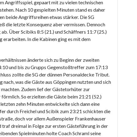
Angriffsspiel, gepaart mit zu vielen technischen
tstehen. Nach 10 gespielten Minuten stand es daher
den beide Angriffsreihen etwas stärker. Die SG
 ließ die letzte Konsequenz aber vermissen. Dennoch
 ab. Über Scibiks 8:5 (21.) und Schäffners 11:7 (25.)
g erarbeiten. In die Kabinen ging es mit dem
erhältnissen änderte sich zu Beginn der zweiten
 14:10 und bis zu Grupps Gegenstoßtreffer zum 17:13
hluss zollte die SG der dünnen Personaldecke Tribut.
ng nach, was die Gäste aus Göppingen nutzten und sich
d machten. Zudem lief der Gästetorhüter zur
förmlich. So erzielten die Gäste beim 21:21 (52.)
 letzten zehn Minuten entwickelte sich dann eine
fer durch Freichel und Scibik zum 23:21 schickten die
rstraße, doch vor allem Außenspieler Frankenhauser
 traf dreimal in Folge zur ersten Gästeführung in der
eibenden Spielminuten holte Coach Schraml seine