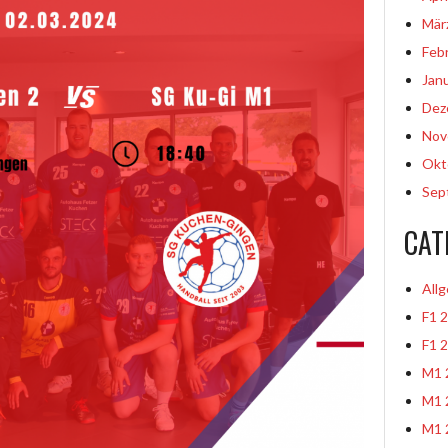
Mär
Feb
Jan
Dez
Nov
Okt
Sep
CAT
All
F1 
F1 
M1 
M1 
M1 