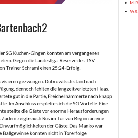
MJB
WJC
Bartenbach2
 der SG Kuchen-Gingen konnten am vergangenen
eiern. Gegen die Landesliga-Reserve des TSV
on Trainer Schraml einen 25:24-Erfolg.
ovisieren gezwungen. Dubrowitsch stand nach
ügung, dennoch fehlten die langzeitverletzten Haas,
tartete gut in die Partie, Freichel hämmerte nach knapp
tte. Im Anschluss erspielte sich die SG Vorteile. Eine
nte stellte die Gäste vor enorme Herausforderungen
. Zudem zeigte auch Rus im Tor von Beginn an eine
e Einwurfmöglichkeiten der Gäste. Das Manko war
ie Ballgewinne konnten nicht in Torerfolge