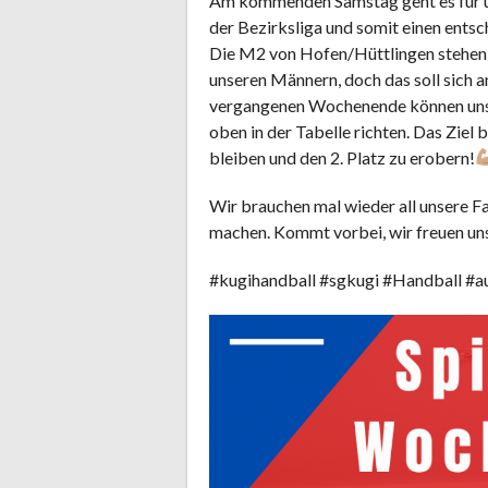
Am kommenden Samstag geht es für un
der Bezirksliga und somit einen ents
Die M2 von Hofen/Hüttlingen stehen
unseren Männern, doch das soll sich 
vergangenen Wochenende können unser
oben in der Tabelle richten. Das Ziel 
bleiben und den 2. Platz zu erobern!
Wir brauchen mal wieder all unsere F
machen. Kommt vorbei, wir freuen un
#kugihandball #sgkugi #Handball #au