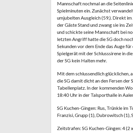
Mannschaft nochmal an die Seitenlini
Spielminuten ein. Zunächst verwandel
umjubelten Ausgleich (59.). Direkt i
der Gäste Stand und zwang sie ins Zei
und schickte seine Mannschaft bei n
letzten Angriff hatte die SG doch noc
Sekunden vor dem Ende das Auge für 
Spielgerät mit der Schlusssirene in d
der SG kein Halten mehr.
Mit dem schlussendlich glücklichen, a
die SG damit dicht an den Fersen der
Tabellenplatz. In der kommenden Woch
18:40 Uhr in der Talsporthalle in Aale
SG Kuchen-Gingen: Rus, Trünkle im Tor; 
Franzisi, Grupp (1), Dubrowitsch (1),
Zeitstrafen: SG Kuchen-Gingen: 4 (2 