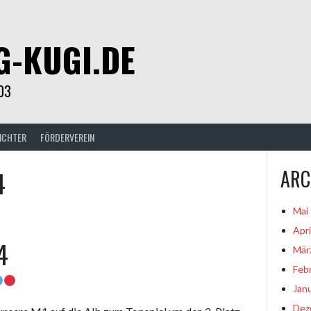
G-KUGI.DE
03
ICHTER
FÖRDERVEREIN
4
ARC
Mai
Apri
4
Mär
Feb
Jan
Dez