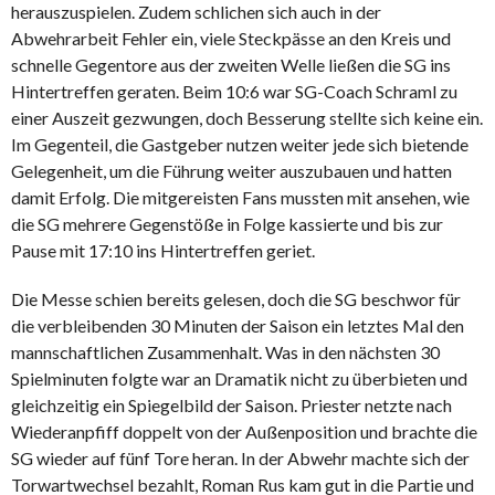
herauszuspielen. Zudem schlichen sich auch in der
Abwehrarbeit Fehler ein, viele Steckpässe an den Kreis und
schnelle Gegentore aus der zweiten Welle ließen die SG ins
Hintertreffen geraten. Beim 10:6 war SG-Coach Schraml zu
einer Auszeit gezwungen, doch Besserung stellte sich keine ein.
Im Gegenteil, die Gastgeber nutzen weiter jede sich bietende
Gelegenheit, um die Führung weiter auszubauen und hatten
damit Erfolg. Die mitgereisten Fans mussten mit ansehen, wie
die SG mehrere Gegenstöße in Folge kassierte und bis zur
Pause mit 17:10 ins Hintertreffen geriet.
Die Messe schien bereits gelesen, doch die SG beschwor für
die verbleibenden 30 Minuten der Saison ein letztes Mal den
mannschaftlichen Zusammenhalt. Was in den nächsten 30
Spielminuten folgte war an Dramatik nicht zu überbieten und
gleichzeitig ein Spiegelbild der Saison. Priester netzte nach
Wiederanpfiff doppelt von der Außenposition und brachte die
SG wieder auf fünf Tore heran. In der Abwehr machte sich der
Torwartwechsel bezahlt, Roman Rus kam gut in die Partie und