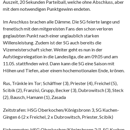
Auszeit, 20 Sekunden Parteiball, welche ohne Abschluss, aber
mit dem notwendigen Punktgewinn endeten.
Im Anschluss brachen alle Dämme. Die SG feierte lange und
frenetisch mit den mitgereisten Fans den schon verloren
geglaubten Punkt nach einer unglaublich starken
Willensleistung. Zudem ist der SG auch bereits die
Vizemeisterschaft sicher. Weiter geht es nun in der
Aufstiegsrelegation in die Landesliga, die am 09.05 und am
11.05. stattfinden wird. Dann kann die SG eine Saison mit
Höhen und Tiefen, aber einem hochemotionalen Ende, krönen.
Rus, Trünkle im Tor; Schäffner (3), Priester (4), Freichel (5),
Scibik (2), Franzisi, Grupp, Becker (3), Dubrowitsch (3), Steck
(2), Bausch, Hamann (1), Zasada
Zeitstrafen: HSG Oberkochen/Königsbronn 3, SG Kuchen-
Gingen 6 (2 x Freichel, 2 x Dubrowitsch, Priester, Scibik)
Siebenmeter: HSG Oberkochen/Königsbronn 2/1, SG Kuchen-