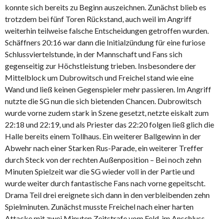
konnte sich bereits zu Beginn auszeichnen. Zunächst blieb es
trotzdem bei fünf Toren Rückstand, auch weil im Angriff
weiterhin teilweise falsche Entscheidungen getroffen wurden.
Schäffners 20:16 war dann die Initialzündung für eine furiose
Schlussviertelstunde, in der Mannschaft und Fans sich
gegenseitig zur Höchstleistung trieben. Insbesondere der
Mittelblock um Dubrowitsch und Freichel stand wie eine
Wand und ließ keinen Gegenspieler mehr passieren. Im Angriff
nutzte die SG nun die sich bietenden Chancen. Dubrowitsch
wurde vorne zudem stark in Szene gesetzt, netzte eiskalt zum
22:18 und 22:19, und als Priester das 22:20 folgen ließ glich die
Halle bereits einem Tollhaus. Ein weiterer Ballgewinn in der
Abwehr nach einer Starken Rus-Parade, ein weiterer Treffer
durch Steck von der rechten Außenposition – Bei noch zehn
Minuten Spielzeit war die SG wieder voll in der Partie und
wurde weiter durch fantastische Fans nach vorne gepeitscht.
Drama Teil drei ereignete sich dann in den verbleibenden zehn
Spielminuten. Zunächst musste Freichel nach einer harten
Attacke mit zwei Minuten Zeitstrafe vom Feld, im Anschluss