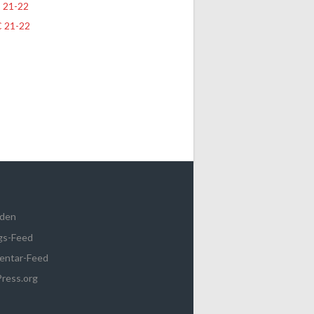
 21-22
 21-22
den
gs-Feed
ntar-Feed
ress.org