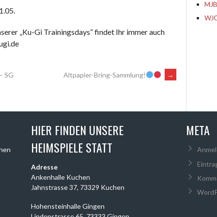
MJB
1.05.
WJC
serer „Ku-Gi Trainingsdays“ findet Ihr immer auch
ugi.de
– SG
Altpapier-Bring-Sammlung!
→
HIER FINDEN UNSERE
META
HEIMSPIELE STATT
chen
Anmel
Eintra
Adresse
Ankenhalle Kuchen
Komme
Jahnstrasse 37, 73329 Kuchen
WordP
Hohensteinhalle Gingen
Lindenstrasse 65, 73333 Gingen