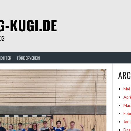
G-KUGI.DE
03
ICHTER
FÖRDERVEREIN
ARC
Mai
Apri
Mär
Feb
Jan
Dez