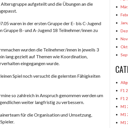
 Altersgruppe aufgeteilt und die Übungen an die
Mär
ngepasst.
Feb
Jan
.05 waren in der ersten Gruppe der E- bis C-Jugend
ten Gruppe B- und A-Jugend 18 Teilnehmer/innen zu
Dez
Nov
Okt
machen wurden die Teilnehmer/innen in jeweils 3
Sep
min lang gezielt auf Themen wie Koordination,
rverhalten eingegangen wurde.
CAT
einen Spiel noch versucht die gelernten Fähigkeiten
All
F1 
Termine so zahlreich in Anspruch genommen werden um
F1 
gendlichen weiter langfristig zu verbessern.
M1 
rainerteam für die Organisation und Umsetzung,
M1 
 Spieler.
M1 