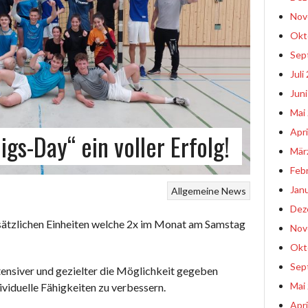
Nov
Okt
Sep
Juli
Jun
Mai
Apri
igs-Day“ ein voller Erfolg!
Mär
Feb
Jan
Allgemeine News
Dez
usätzlichen Einheiten welche 2x im Monat am Samstag
Nov
Okt
Sep
tensiver und gezielter die Möglichkeit gegeben
Mai
dividuelle Fähigkeiten zu verbessern.
Apri