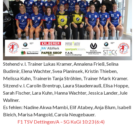
Stehend v. l. Trainer Lukas Kramer, Annalena Frieß, Selina
Budimir, Elena Wachter, Svea Planinsek, Kristin Thieben,
Melissa Kuhn, Trainerin Tanja Ströhlen, Trainer Mark Kramer.
Sitzend v. l. Carolin Brentrup, Laura Staudenrauß, Elisa Hoppe,
Sarah Fischer, Lara Kuhn, Hanna Wachter, Jessica Lander, Jule
Wallner.
Es fehlen: Nadine Akwa Mambi, Elif Atabey, Anja Blum, Isabell
Bleich, Marisa Mangold, Carola Neugebauer.
F1 TSV Dettingen/A – SG KuGi 10:23 (6:4)