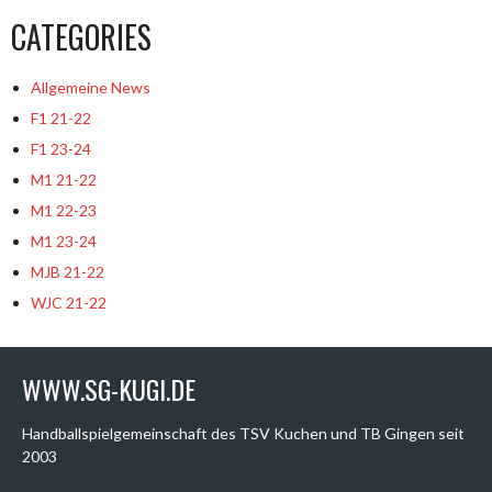
CATEGORIES
Allgemeine News
F1 21-22
F1 23-24
M1 21-22
M1 22-23
M1 23-24
MJB 21-22
WJC 21-22
WWW.SG-KUGI.DE
Handballspielgemeinschaft des TSV Kuchen und TB Gingen seit
2003